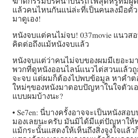
ฆาตกรรมปริศนาบนรถไฟสุดหรูที่มีผู้ต้
แล้วคนไหนกันแน่ล่ะที่เป็นคนลงมือตัวจร
มาดูเอง!
หนังจบแต่คนไม่จบ! 037movie แนวสอ
คิดต่อถึงแม้หนังจบแล้ว
หนังจบแต่ว่าคนไม่จบของผมมีเยอะมาก
พวกที่ดูหนังออนไลน์แนวไต่สวนแล้วถู
จะจบ แต่ผมก็ต้องไปพบข้อมูล หาคำต
ใหม่ๆของหนังมาตอบปัญหาในใจตัวเองอ
แบบผมบ้างนะ?
• Se7en: นี่บางครั้งอาจจะเป็นหนังสอบ
มองเลยนะครับ มันมิได้มีแต่ปัญหาให้
แม้กระนั้นแสดงให้เห็นถึงสิ่งจูงใจแล้