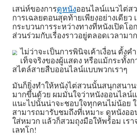
เสน่ห์ของการ
ดูหนัง
ออนไลน์แนวไต่สวนนั
การเฉลยตอนสุดท้ายเพียงอย่างเดียว แม้
กระบวนการระหว่างทางที่หนังเปิดโอก
ส่วนร่วมกับเรื่องราวอยู่ตลอดเวลามาก
ไม่ว่าจะเป็นการพินิจเค้าเงื่อน ตั
เท็จจริงของผู้แสดง หรือแม้กระทั้
สไตล์สายสืบออนไลน์แบบพวกเราๆ
มันก็ยิ่งทำให้หนังไต่สวนนั้นสนุกสนาน
มากขึ้นด้วย ผมมั่นใจว่าหนังออนไลน์
แนะไปนั้นน่าจะชอบใจทุกคนไม่น้อย ใค
สามารถมารับชมถึงที่เหมาะ ดูหนังออ
ใส่หมวก แล้วก็สวมถุงมือให้พร้อม เร
เลทโก!