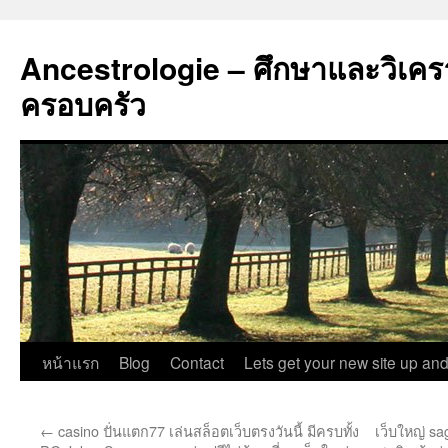
Ancestrologie – ศึกษาและวิเคร
ครอบครัว
ข้าม
หน้าแรก
Blog
Contact
Lets get your new site up and
ไป
←
casino ปั่นแตก77 เล่นสล็อตเว็บตรงวันนี้ มีครบทั้ง
เว็บใหญ่ sa
ยัง