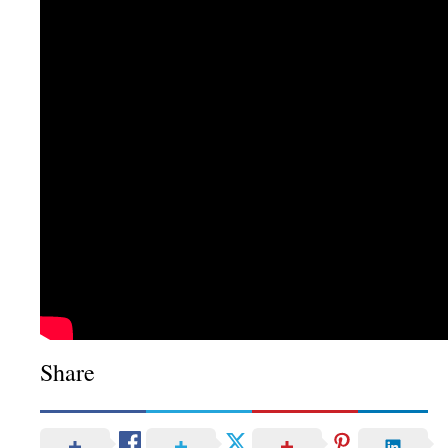
Share