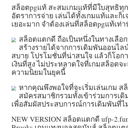
สล็อตpgแท้ สะสมเกมแท้ที่มีใบสุทธิทุ
อัตราการจ่าย เล่นได้ทั้งเกมแท้และก็เจ
เยอะมาก จำต้องเล่นที่สล็อตpgแท้เท่าน
สล็อตแตกดี ถือเป็นหนึ่งในทางเลือกที
สร้างรายได้จากการเดิมพันออนไล
สบาย โปรโมชั่นที่น่าสนใจ แล้วก็โอก
เงินที่สูง ไม่ประหลาดใจที่เกมสล็อตจะเ
ความนิยมในยุคนี้
หากคุณพึงพอใจที่จะเริ่มเล่นเกม 
สมัครสมาชิกรวมทั้งเข้าร่วมการเด
เพื่อสัมผัสประสบการณ์การเดิมพันที่ไ
NEW VERSION สล็อตแตกดี ufp-2.fu
Brooks เกมแทงบอลสุดมันส์ สล็อตแต