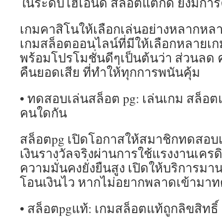
ในระดับไฮเอนด์ สล็อตแตกดี ยังมีกา
เกมคาสิโนให้เลือกเล่นอย่างหลากหลา
เกมสล็อตออนไลน์ที่มีให้เลือกหลายเ
พร้อมโปรโมชั่นดีๆเป็นต้นว่า ส่วนลด 
คืนยอดเสีย ที่ทำให้ทุกการพนันคุ้ม
• ทดสอบเล่นสล็อต pg: เล่นเกม สล็อต
คนใดกัน
สล็อตpg เปิดโอกาสให้สมาชิกทดสอบเล
เงินรางวัลจริงผ่านการใช้แรงงานเครดิต
ความมั่นคงยั่งยืนสูง เปิดให้บริการมา
โอนเงินไว หากไม่อยากพลาดเข้ามาทดลอ
• สล็อตpgแท้: เกมสล็อตแท้ถูกลิขสิทธิ์