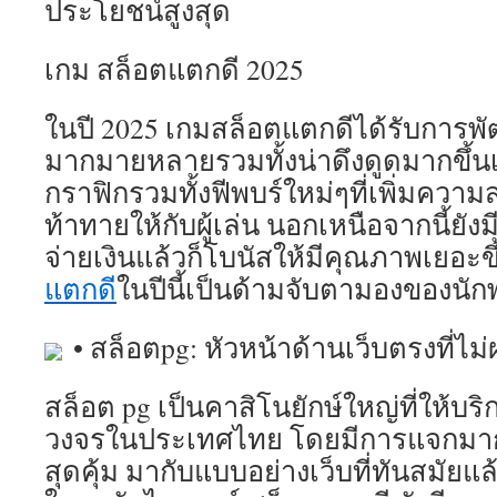
ประโยชน์สูงสุด
เกม สล็อตแตกดี 2025
ในปี 2025 เกมสล็อตแตกดีได้รับการพ
มากมายหลายรวมทั้งน่าดึงดูดมากขึ้นเ
กราฟิกรวมทั้งฟีพบร์ใหม่ๆที่เพิ่มควา
ท้าทายให้กับผู้เล่น นอกเหนือจากนี้ย
จ่ายเงินแล้วก็โบนัสให้มีคุณภาพเยอะข
แตกดี
ในปีนี้เป็นด้ามจับตามองของนัก
• สล็อตpg: หัวหน้าด้านเว็บตรงที่ไม่
สล็อต pg เป็นคาสิโนยักษ์ใหญ่ที่ให้บ
วงจรในประเทศไทย โดยมีการแจกมาก
สุดคุ้ม มากับแบบอย่างเว็บที่ทันสมัยแล