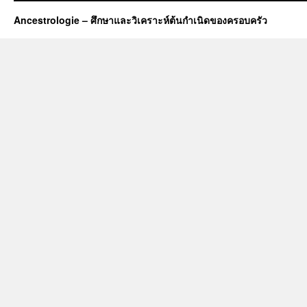
Ancestrologie – ศึกษาและวิเคราะห์ต้นกำเนิดของครอบครัว