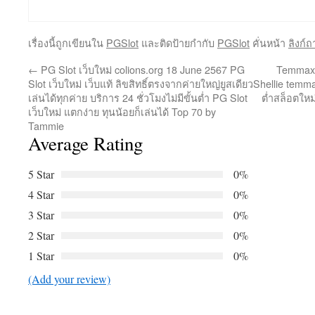
เรื่องนี้ถูกเขียนใน
PGSlot
และติดป้ายกำกับ
PGSlot
คั่นหน้า
ลิงก์
←
PG Slot เว็บใหม่ colions.org 18 June 2567 PG
Temmax6
Slot เว็บใหม่ เว็บแท้ ลิขสิทธิ์ตรงจากค่ายใหญ่ยูสเดียว
Shellie temmax
เล่นได้ทุกค่าย บริการ 24 ชั่วโมงไม่มีขั้นต่ำ PG Slot
ต่ำสล็อตใหม
เว็บใหม่ แตกง่าย ทุนน้อยก็เล่นได้ Top 70 by
Tammie
Average Rating
5 Star
0%
4 Star
0%
3 Star
0%
2 Star
0%
1 Star
0%
(Add your review)