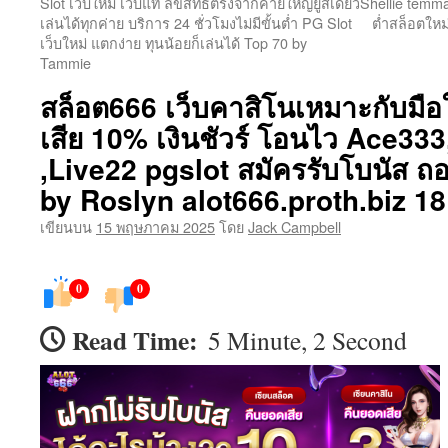
Slot เว็บใหม่ เว็บแท้ ลิขสิทธิ์ตรงจากค่ายใหญ่ยูสเดียว
Shellie temmax
เล่นได้ทุกค่าย บริการ 24 ชั่วโมงไม่มีขั้นต่ำ PG Slot
ต่ำสล็อตใหม
เนื้อหา
เว็บใหม่ แตกง่าย ทุนน้อยก็เล่นได้ Top 70 by
Tammie
สล็อต666 เว็บคาสิโนเหมาะกับมือ
เสีย 10% เงินชัวร์ โอนไว Ace3
,Live22 pgslot สมัครรับโบนัส ถอ
by Roslyn alot666.proth.biz 18
เขียนบน
15 พฤษภาคม 2025
โดย
Jack Campbell
0
0
Read Time:
5 Minute, 2 Second