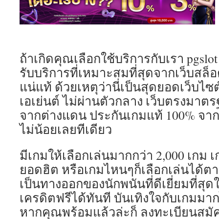
ถ้าเกิดคุณเลือกใช้บริการกับเรา pgslo
รับบริการที่เหมาะสมที่สุดจากเว็บสล็
แน่แท้ ด้วยเหตุว่านี่เป็นสุดยอดเว็บไซ
เอเย่นต์ ไม่ผ่านตัวกลาง เว็บตรงมา
จากต่างแดน ประกันเกมแท้ 100% จา
ไม่น้อยเลยทีเดียว
มีเกมให้เลือกเล่นมากกว่า 2,000 เกม เ
ยอดฮิต หรือเกมไหนๆก็เลือกเล่นได้ต
เป็นทางออกของนักพนันที่ดีเยี่ยมที่สุ
เครดิตฟรีได้ทันที บันเทิงใจกับเกมมากไ
หากคุณพร้อมแล้วล่ะก็ ลงทะเบียนสมัค