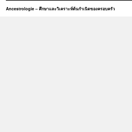
Ancestrologie – ศึกษาและวิเคราะห์ต้นกำเนิดของครอบครัว