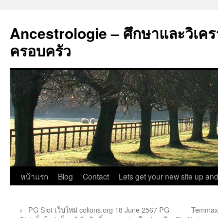
Ancestrologie – ศึกษาและวิเคร
ครอบครัว
ข้าม
หน้าแรก
Blog
Contact
Lets get your new site up and
ไป
←
PG Slot เว็บใหม่ colions.org 18 June 2567 PG
Temmax6
ยัง