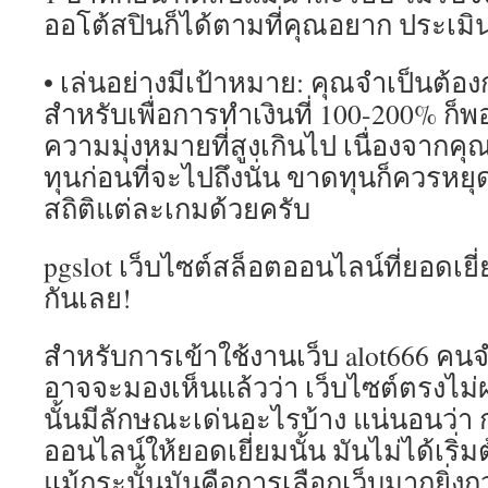
ออโต้สปินก็ได้ตามที่คุณอยาก ประเม
• เล่นอย่างมีเป้าหมาย: คุณจำเป็นต้
สำหรับเพื่อการทำเงินที่ 100-200% ก็พอ
ความมุ่งหมายที่สูงเกินไป เนื่องจาก
ทุนก่อนที่จะไปถึงนั่น ขาดทุนก็ควรหยุ
สถิติแต่ละเกมด้วยครับ
pgslot เว็บไซต์สล็อตออนไลน์ที่ยอดเยี
กันเลย!
สำหรับการเข้าใช้งานเว็บ alot666 คน
อาจจะมองเห็นแล้วว่า เว็บไซต์ตรงไม่
นั้นมีลักษณะเด่นอะไรบ้าง แน่นอนว่า
ออนไลน์ให้ยอดเยี่ยมนั้น มันไม่ได้เริ
แม้กระนั้นมันคือการเลือกเว็บมากยิ่งกว