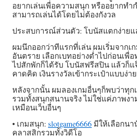
อยากเล่นเพื่อความสนุก หรืออยากทำกำไ
สามารถเล่นได้โดยไม่ต้องกังวล
ประสบการณ์ส่วนตัว: โบนัสแตกง่ายแ
ผมนึกออกว่าทีแรกที่เล่น ผมเริ่มจากเก
อันตราย เลือกเบทอย่างต่ำไปก่อนเพื
ไปสักพักก็ได้รับ โบนัสฟรีสปิน แล้ว
คาดคิด เงินรางวัลเข้ากระเป๋าแบบง่า
หลังจากนั้น ผมลองเกมอื่นๆก็พบว่าทุก
รวมทั้งสนุกสนานจริง ไม่ใช่แค่ภาพงาม
เหมือนเว็บอื่นๆ
• เกมสนุก:
slotgame6666
มีให้เลือกนาน
คลาสสิกรวมทั้งวิดีโอ