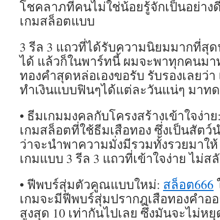
โชคลาภที่คนไม่ใช่น้อยรู้จักเป็นอย่างดี
เกมสล็อตแบบ
3 รีล 3 แถวที่ได้รับความนิยมมากที่สุ
ได้ แล้วก็ในพาร์ทนี้ ผมจะพาทุกคนมาทำ
ทองคำสุดหล่อเองขอรับ รับรองเลยว่า
ทำเงินแบบฟินๆได้แต่ละวันแน่ๆ มาท
• ธีมเกมมงคลกับโครงสร้างเข้าใจง่าย: 
เกมสล็อตที่ใช้ธีมเสือทอง ซึ่งเป็นสัตว
ว่าจะนำพาความมั่งมีรวมทั้งรวยมาให
เกมแบบ 3 รีล 3 แถวที่เข้าใจง่าย ไม่สล
• ฟีพบร์สุ่มตัวคูณแบบใหม่:
สล็อต666
ใ
เกมจะมีฟีพบร์สุ่มปรากฎเสือทองคำอ
สูงสุด 10 เท่ากันไปเลย ซึ่งมันจะไม่หย