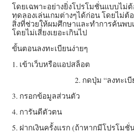
โดยเฉพาะอย่างยิ่งโปรโมชั่นแบบไม่
ทดลองเล่นเกมต่างๆได้ก่อน โดยไม่ต้องใ
สิ่งที่ช่วยให้ผมศึกษาและทำการค้นพ
โดยไม่เสี่ยงเยอะเกินไป
ขั้นตอนลงทะเบียนง่ายๆ
1. เข้าเว็บหรือแอปสล็อต
2. กดปุ่ม “ลงทะเบ
3. กรอกข้อมูลส่วนตัว
4. การันตีตัวตน
5. ฝากเงินครั้งแรก (ถ้าหากมีโปรโมชั่