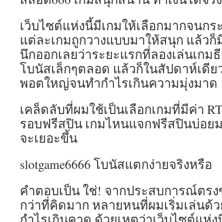
เว็บไซต์แห่งนี้มีเกมให้เลือกมากจนกระ
แต่ละเกมถูกวางแบบมาให้สนุก แล้วก็
นึกออกเลยว่าระยะแรกที่ลองเล่นเกมธีมเ
โบนัสเล็กๆตลอด แล้วก็ในสัปดาห์เดีย
พอตใหญ่จนทำกำไรเกินความมุ่งมาด
เคล็ดลับที่ผมใช้เป็นเลือกเกมที่มีค่า R
รอบฟรีสปิน เกมไหนแจกฟรีสปินบ่อยมา
จะเยอะขึ้น
slotgame6666 โบนัสแตกง่ายจริงหรือ
คำตอบเป็น ใช่! จากประสบการณ์ตรง
กว่าที่คิดมาก หลายหนที่ผมเริ่มเล่นด้
กำไรเกินคาด ด้วยเหตุว่าเว็บไซต์แห่งน