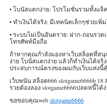
• โบนัสแตกง่าย: โปรโมชั่นรวมทั้งแจ็ค
• ทำเงินได้จริง: มีเทคนิคเล็กๆช่วยเพ
• ระบบไม่เป็นอันตราย: ฝาก-ถอนรวดเร
โทรศัพท์มือถือ
ถ้าหากคุณกำลังมองหาเว็บสล็อตที่สน
ง่าย โบนัสแตกง่าย แล้วก็ทำเงินได้จริ
ประสบการณ์ตรงของผมกับเว็บแห่งนี้ค
เว็บพนัน สล็อต666 slotgame6666b 18
รวยต้องลอง slotgame6666ปลดหนี้ได้ง
ขอขอบคุณweb
slotgame6666