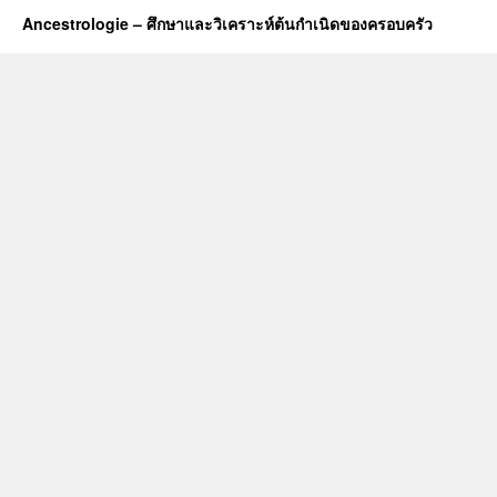
สล็อต
Ancestrologie – ศึกษาและวิเคราะห์ต้นกำเนิดของครอบครัว
ถอน
ง่าย
ได้
เงิน
จริง
Top
77
by
Winnie
Alot666.al
สมาชิก
ใหม่
รับ
เลย
1,500
ผู้
เชี่ยวชาญ
ให้
คำ
แนะนำ
ตรง