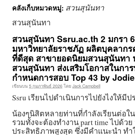
สวนสุนันทา
คลังเก็บหมวดหมู่:
เนื้อหา
สวนสุนันทา
สวนสุนันทา Ssru.ac.th 2 มกรา 
มหาวิทยาลัยราชภัฏ ผลิตบุคลากร
ที่ดีสุด สาขายอดนิยมสวนสุนันทา 
สวนสุนันทา ส่งเสริมโอกาสในกา
กำหนดการสอบ Top 43 by Jodie
เขียนบน
5 กุมภาพันธ์ 2026
โดย
Jack Campbell
Ssru เรียนไปดำเนินการไปยังไงให้มีป
น้องๆนิสิตหลายท่านที่กำลังเรียนต่อใ
รวมทั้งจะต้องทำงาน part time ไปด้วย 
ประสิทธิภาพสูงสุด ซึ่งมีคำแนะนำ ทำ