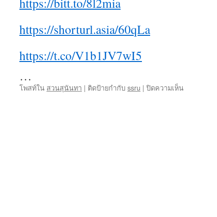
https://bitt.to/8l2mia
https://shorturl.asia/60qLa
https://t.co/V1b1JV7wI5
…
บน
โพสท์ใน
สวนสุนันทา
|
ติดป้ายกำกับ
ssru
|
ปิดความเห็น
สวนสุนันท
Ssru.ac.th
2
มกรา
69
ssru
มหาวิทยาลั
ราชภัฏ
ผลิต
บุคลากร
คุณภาพ
สู่
ตลาด