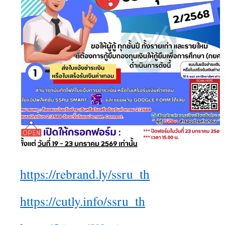
https://rebrand.ly/ssru_th
https://cutly.info/ssru_th