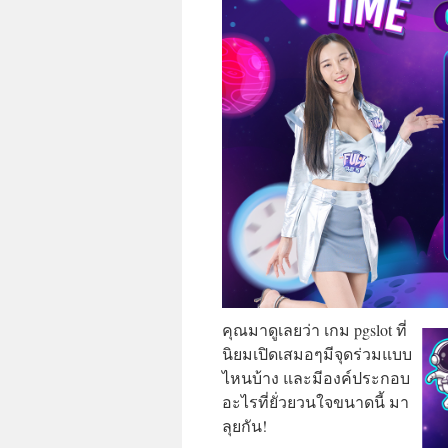
คุณมาดูเลยว่า เกม pgslot ที่
นิยมเปิดเสมอๆมีจุดร่วมแบบ
ไหนบ้าง และมีองค์ประกอบ
อะไรที่ยั่วยวนใจขนาดนี้ มา
ลุยกัน!