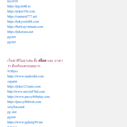
kiss918
https://pgslotth.io
https://joker356.com
https://samurai777.net
https://tokyoslot88.com
https://betwayvietnam.com
https://jokerasia.net
pgslot
pgslot
เว็บคาสิโนน่าเล่น ทั้ง
สล็อต
และ
บาคา
ร่า
ตึงจริงแตกบ่อยมาก
918kiss
https://www.madoohd.com
sagame
https://joker123auto.com
http://www.movie87hd.com
https://www.pussy888play.com
https://pussy888win.com
sexybaccarat
pg slot
pgslot
https://www.pgheng99.me