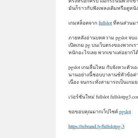
ครั้งหรอกครับ แม้กระนั้นพวกเ
มันก็ราวกับฟังเพลงเดิมหรือดูหนั
เกมสล็อตจาก
fullslot
ที่คนส่วนมาก
ภายหลังอ่านบทความ pgslot จบแล
เปิดเกม pg บนเว็บตรงของพวกเราเ
หนักอะไรเลย พวกเขาแค่อยากได้
pgslot เกมลื่นไหม กับจังหวะตัวเอ
นานอย่างนี้ชอบบาลานซ์หัวข้อต่าง
เนื่อง จนกระทั่งสามารถเป็นเกม
เว่อร์ชั่นใหม่ fullslot fullslotpg
ขอขอบคุณมากเว็ปไซต์
pgslot
https://rebrand.ly/fullslotpg-3