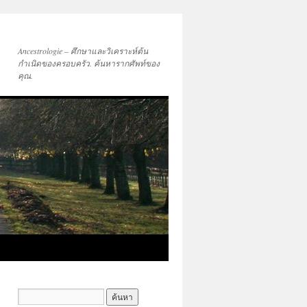
Ancestrologie – ศึกษาและวิเคราะห์ต้น
กำเนิดของครอบครัว. ค้นหารากศัพท์ของ
คุณ.