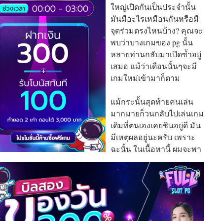
ใหญ่เปิดกันเป็นประจำนั้น
มันมีอะไรเหมือนกันหรือมี
จุดร่วมตรงไหนบ้าง? คุณจะ
พบว่าบางเกมของ pg นั้น
หลายท่านกลับมาเปิดซ้ำอยู่
เสมอ แม้ว่าเดือนนั้นๆจะมี
เกมใหม่เข้ามาก็ตาม
แม้กระนั้นสุดท้ายคนเล่น
มากมายก็วนกลับไปเล่นเกม
เดิมที่ตนเองเคยชินอยู่ดี มัน
มีเหตุผลอยู่นะครับ เพราะ
ฉะนั้น ในเนื้อหานี้ ผมจะพา