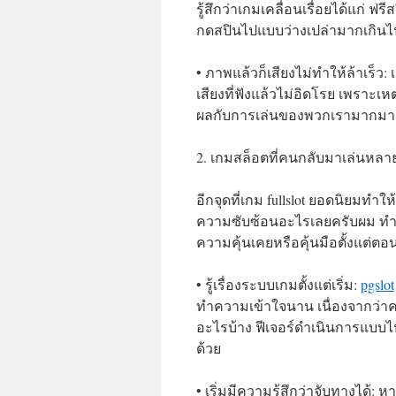
รู้สึกว่าเกมเคลื่อนเรื่อยได้แก่ ฟ
กดสปินไปแบบว่างเปล่ามากเกินไ
• ภาพแล้วก็เสียงไม่ทำให้ล้าเร็ว: เ
เสียงที่ฟังแล้วไม่อิดโรย เพราะเหต
ผลกับการเล่นของพวกเรามากมา
2. เกมสล็อตที่คนกลับมาเล่นหลายครั้
อีกจุดที่เกม fullslot ยอดนิยมทำ
ความซับซ้อนอะไรเลยครับผม ทำให
ความคุ้นเคยหรือคุ้นมือตั้งแต่ต
• รู้เรื่องระบบเกมตั้งแต่เริ่ม:
pgslot
ทำความเข้าใจนาน เนื่องจากว่าคน
อะไรบ้าง ฟีเจอร์ดำเนินการแบบไห
ด้วย
• เริ่มมีความรู้สึกว่าจับทางได้