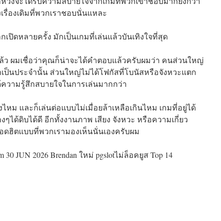
ขาหวังจะได้รับความสบายใจจากเกมที่พวกเขาชอบมากยิ่งกว่า
งเรื่องเดิมที่พวกเราชอบนั่นแหละ
เปิดหลายครั้ง มักเป็นเกมที่เล่นแล้วบันเทิงใจที่สุด
้ว ผมเชื่อว่าคุณก็น่าจะได้คำตอบแล้วครับผมว่า คนส่วนใหญ่
ป็นประจำนั้น ส่วนใหญ่ไม่ได้โฟกัสที่โบนัสหรือจังหวะแตก
ความรู้สึกสบายใจในการเล่นมากกว่า
งไหม และก็เล่นต่อแบบไม่เมื่อยล้าเหลือเกินไหม เกมที่อยู่ได้
ๆได้ดิบได้ดี อีกทั้งงานภาพ เสียง จังหวะ หรือความเกี่ยว
ยอดฮิตแบบที่พวกเรามองเห็นนั่นเองครับผม
3.com 30 JUN 2026 Brendan ใหม่ pgslotไม่ล็อคยูส Top 14