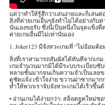
แต่ว่าทำให้รู้สึกว่าเล่นง่ายและก็เล่นต่อ
สิ่งที่ค่ายเกมอื่นๆยังทำไม่ได้อย่างกับ
นั่นเองขอรับ ซึ่งนี่เป็นหนึ่งในจุดแข็งที่
ค่ายเกมอื่นมีไม่เท่านั่นเอง
1. Joker123 มีจังหวะเกมที่ “ไม่อ้อมค้อม
สิ่งที่เราสามารถสัมผัสได้ทันทีจากเกม 
เกมจำนวนมากมิได้มีระบบระเบียบซับซ
หลายชั้นมากจนเกินความจำเป็นเลยขอร
ดูชัดแจ้ง เข้าใจง่าย ขวานผ่าซากมากกว
ทำให้พวกเราจับจังหวะเกมได้เร็วขึ้นด
• อ่านเกมได้ง่ายกว่า: สล็อตยุคใหม