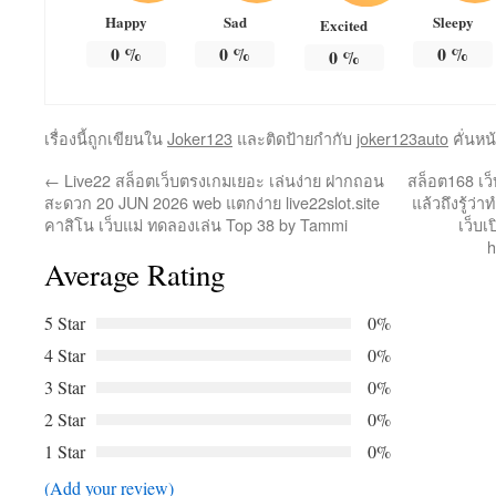
Happy
Sad
Sleepy
Excited
0
%
0
%
0
%
0
%
เรื่องนี้ถูกเขียนใน
Joker123
และติดป้ายกำกับ
joker123auto
คั่นหน
←
Live22 สล็อตเว็บตรงเกมเยอะ เล่นง่าย ฝากถอน
สล็อต168 เว็
สะดวก 20 JUN 2026 web แตกง่าย live22slot.site
แล้วถึงรู้ว
คาสิโน เว็บแม่ ทดลองเล่น Top 38 by Tammi
เว็บเ
h
Average Rating
5 Star
0%
4 Star
0%
3 Star
0%
2 Star
0%
1 Star
0%
(Add your review)