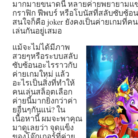
มากมายขนาดนี้ หลายค่ายพยายามแข่
กราฟิก ฟีพบร์ หรือโบนัสที่สลับซับซ้อนขึ้
สนใจก็คือ joker ยังคงเป็นค่ายเกมที่
เล่นกันอยู่เสมอ
แม้จะไม่ได้มีภาพ
สวยๆหรือระบบสลับ
ซับซ้อนอะไรราวกับ
ค่ายเกมใหม่ แล้ว
อะไรเป็นสิ่งที่ทำให้
คนเล่นสล็อตเลือก
ค่ายนี้มากยิ่งกว่าค่า
ยอื่นๆกันแน่? ใน
เนื้อหานี้ ผมจะพาคุณ
มาดูเลยว่า จุดแข็ง
ของโจ๊กเกอร์ที่ค่าย