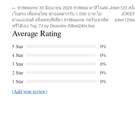
←
918kissme 30 มิถุนายน 2026 918kiss คาสิโนสด
Joker123 สล็
เว็บตรง เพื่อคนไทย ทุกยอดฝากรับ 1,000 บาท ไม่
JOKER1
ผ่านเอเย่นต์ สล็อตจบที่เดียว 918kissme กดรับเครดิต
joker123au
ฟรีได้เอง Top 73 by Deandre Allbet24hr.live
Average Rating
5 Star
0%
4 Star
0%
3 Star
0%
2 Star
0%
1 Star
0%
(Add your review)