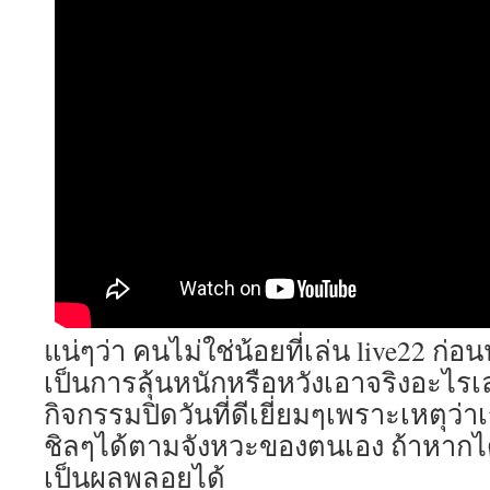
แน่ๆว่า คนไม่ใช่น้อยที่เล่น live22 ก่อน
เป็นการลุ้นหนักหรือหวังเอาจริงอะไรเ
กิจกรรมปิดวันที่ดีเยี่ยมๆเพราะเหตุว
ชิลๆได้ตามจังหวะของตนเอง ถ้าหากได
เป็นผลพลอยได้