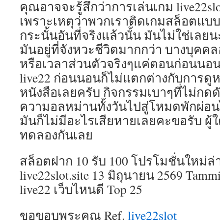
คุณอาจจะรู้สึกว่าการเล่นเกม live22sl
เพราะเหตุว่าพวกเราติดเกมสล็อตแบบ
กระนั้นอันที่จริงแล้วนั้น มันไม่ใช่เลย
มันอยู่ที่จังหวะชีวิตมากกว่า บางบุคค
หรือเวลาส่วนตัวจริงๆแค่ตอนก่อนนอนแ
live22 ก่อนนอนก็ไม่แตกต่างกับการดูห
หนังสือเลยครับ กิจกรรมเบาๆที่ไม่กดด
ความอลหม่านทั้งวันไปสู่โหมดพักผ่อน
มันก็ไม่มีอะไรเสียหายเลยคะขอรับ ผู้
ทดลองกันเลย
สล็อตฝาก 10 รับ 100 โปรโมชั่นใหม่ล่า
live22slot.site 13 มิถุนายน 2569 Tam
live22 เว็บไหนดี Top 25
ขอขอบพระคุณ Ref.
live22slot