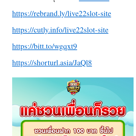
https://rebrand.ly/live22slot-site
https://cutly.info/live22slot-site
https://bitt.to/wgqxt9
https://shorturl.asia/JaQl8