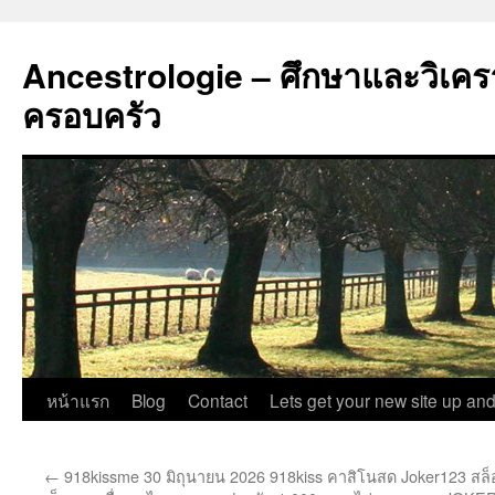
Ancestrologie – ศึกษาและวิเคร
ครอบครัว
ข้าม
หน้าแรก
Blog
Contact
Lets get your new site up and
ไป
←
918kissme 30 มิถุนายน 2026 918kiss คาสิโนสด
Joker123 สล็
ยัง