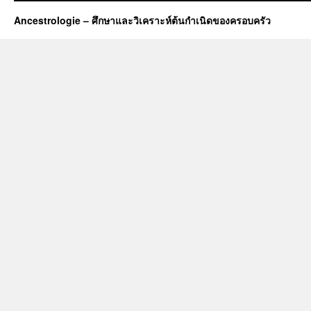
Ancestrologie – ศึกษาและวิเคราะห์ต้นกำเนิดของครอบครัว