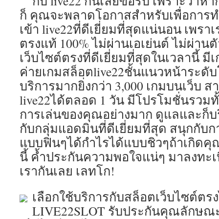
กับ live22 กันเลยขอรับ เพราะว่าหาก
ก็ คุณจะพลาดโอกาสสำหรับเพื่อการท
เข้า live22ที่ดีเยี่ยมที่สุดแน่นอน เพรา
ตรงแท้ 100% ไม่ผ่านเอเย่นต์ ไม่ผ่า
เว็บไซต์ตรงที่ดีเยี่ยมที่สุดในเวลานี้
ค่ายเกมสล็อตlive22ชั้นแนวหน้าระดับ
บริการมากยิ่งกว่า 3,000 เกมบนเว็บ ส
live22ได้ตลอด 1 วัน มีโปรโมชั่นรวมท
การเล่นของคุณอย่างมาก ดูแลและก็บร
กับกลุ่มแอดมินที่ดีเยี่ยมที่สุด สนุกกั
แบบฟินๆได้กำไรได้แบบชิวๆถ้าเกิดค
นี้ ค้ำประกันความพอใจแน่ๆ มาลงทะเ
เรากันเลย เลทโก!
เลือกใช้บริการกับสล็อตเว็บไซต์ตรง
LIVE22SLOT รับประกันคุณลักษณะที่