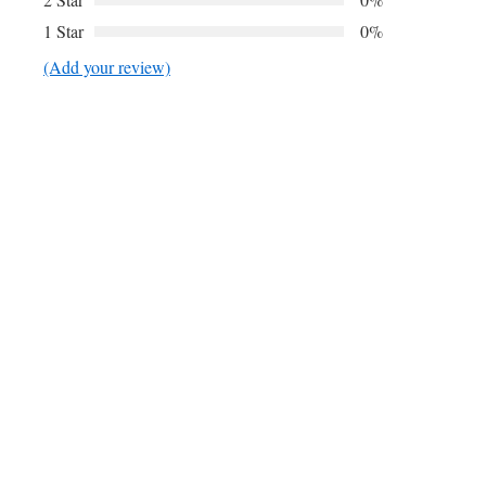
1 Star
0%
(Add your review)