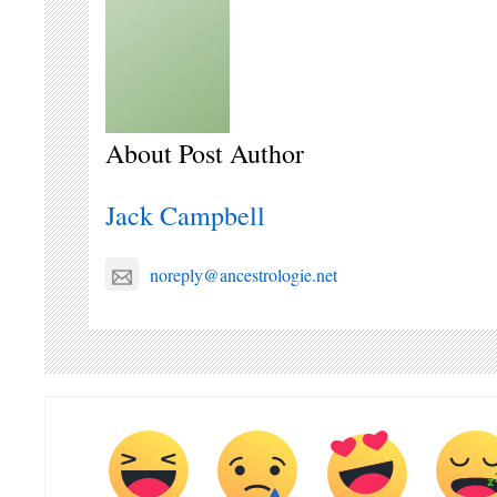
About Post Author
Jack Campbell
noreply@ancestrologie.net