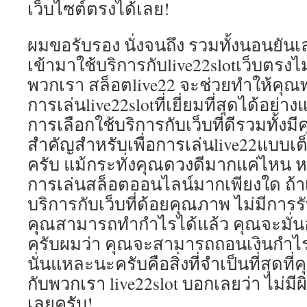
เว็บไซต์ตรงได้เลย!
ผมขอรับรอง นั่งจนถึง รวมทั้งนอนยันเ
เข้ามาใช้บริการกับlive22slotเว็บตรงไม
พวกเรา สล็อตlive22 จะช่วยทำให้คุ
การเล่นlive22slotที่เยี่ยมที่สุดได้อย่าง
การเลือกใช้บริการกับเว็บที่ดีรวมทั้งมี
สำคัญสำหรับเพื่อการเล่นlive22แบบเต็
ครับ แม้กระทั่งคุณดวงดีมากแค่ไหน หรื
การเล่นสล็อตออนไลน์มากเพียงใด ถ้าเ
บริการกับเว็บที่ด้อยคุณภาพ ไม่มีการรับ
คุณสามารถทำกำไรได้แล้ว คุณจะมั่นอ
ครับผมว่า คุณจะสามารถถอนเงินกำไร
นั่นแหละนะครับคือสิ่งที่จำเป็นที่สุดที
กับพวกเรา live22slot บอกเลยว่า ไม่มีผ
เลยครับ!