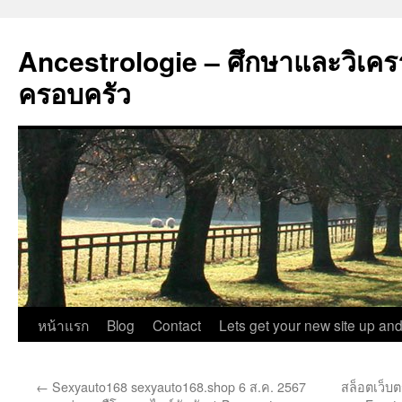
Ancestrologie – ศึกษาและวิเคร
ครอบครัว
ข้าม
หน้าแรก
Blog
Contact
Lets get your new site up and
ไป
←
Sexyauto168 sexyauto168.shop 6 ส.ค. 2567
สล็อตเว็บ
ยัง