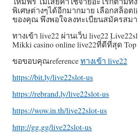
ใหม่ฟรี ไม่เสียค่าใช้จ่ายอะไรก็ตามทั้ง
พิเศษต่างๆได้อีกมากมาย เลือกสล็อต
ของคุณ พึงพอใจลงทะเบียนสมัครสมาช
ทางเข้า live22 ผ่านเว็บ live22 Live22s
Mikki casino online live22ที่ดีที่สุด Top
ขอขอบคุณreference
ทางเข้า live22
https://bit.ly/live22slot-us
https://rebrand.ly/live22slot-us
https://wow.in.th/live22slot-us
http://gg.gg/live22slot-us