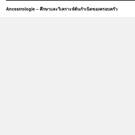
Ancestrologie – ศึกษาและวิเคราะห์ต้นกำเนิดของครอบครัว