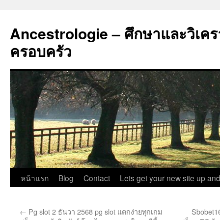
Ancestrologie – ศึกษาและวิเคร
ครอบครัว
ข้าม
หน้าแรก
Blog
Contact
Lets get your new site up and
ไป
←
Pg slot 2 ธันวา 2568 pg slot แตกง่ายทุกเกม
Sbobet168
ยัง