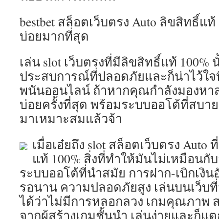
bestbet สล็อตเว็บตรง Auto ลิขสิทธิ์แท
บ่อยมากที่สุด
เล่น slot เว็บตรงที่มีลิขสิทธิ์แท้ 100% 
ประสบการณ์ที่ปลอดภัยและก็น่าไว้ใจ
พนันออนไลน์ ถ้าหากคุณกำลังมองหาสล
บ่อยครั้งที่สุด พร้อมระบบออโต้ที่สบาย
มาเหมาะสมแล้วจ้า
เมื่อเอ๋ยถึง slot สล็อตเว็บตรง Auto ที
แท้ 100% สิ่งที่ทำให้มันไม่เหมือนกั
ระบบออโต้ที่นำสมัย การฝาก-เบิกเงินอัต
รอนาน ความปลอดภัยสูง เล่นบนเว็บที่มีลิ
ได้ว่าไม่มีการหลอกลวง เกมคุณภาพ สล็อ
จากผู้สร้างเกมชั้นนำ เล่นง่ายและก็แ