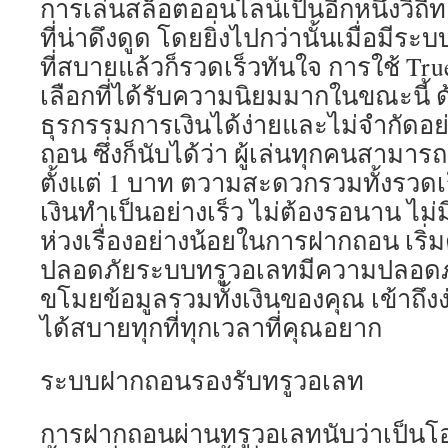
การเล่นสล็อตออนไลน์เป็นอีกหนึ่งวิถ
ที่น่าดึงดูด โดยยิ่งไปกว่านั้นเมื่อม
ที่สบายแล้วก็รวดเร็วทันใจ การใช้ True
เลือกที่ได้รับความนิยมมากในขณะนี้ 
ธุรกรรมการเงินได้ง่ายและไม่จำกัดอ
ถอน ซึ่งก็นับได้ว่า ผู้เล่นทุกคนสามารถ
ตั้งแต่ 1 บาท ตวามสะดวกรวมทั้งรวด
เงินทำเป็นอย่างเร็ว ไม่ต้องรอนาน ไม่มี
ห่วงเรื่องอย่างน้อยในการฝากถอน เริ่ม
ปลอดภัยระบบทรูวอเลทมีความปลอดภัย
ขโมยข้อมูลรวมทั้งเงินของคุณ เข้าถึงง
ได้สบายทุกที่ทุกเวลาที่คุณอยาก
ระบบฝากถอนรองรับทรูวอเลท
การฝากถอนผ่านทรูวอเลทนับว่าเป็นโ