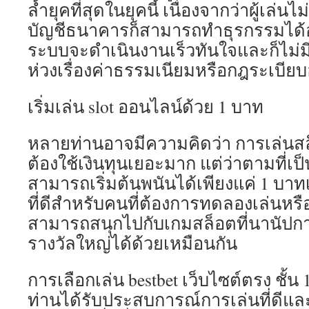
ล้ำยุคที่สุดในยุคนี้ เนื่องจากว่าผู้เล่น
บัญชีธนาคารก็สามารถทำธุรกรรมได้
ระบบจะดำเนินงานเร็วทันใจและก็ไม่มี
ห่วงเรื่องค่าธรรมเนียมหรือกฎระเบียบอย
เริ่มเล่น slot ออนไลน์ด้วย 1 บาท
หลายท่านอาจมีความคิดว่า การเล่นส
ต้องใช้เงินทุนเยอะมาก แต่ว่าตามที่เป็น
สามารถเริ่มต้นพนันได้เพียงแค่ 1 บาทเท
ที่ดีสำหรับคนที่ต้องการทดลองเล่นหรือ
สามารถสนุกไปกับเกมสล็อตที่นานัปก
รางวัลใหญ่ได้ด้วยเหมือนกัน
การเลือกเล่น bestbet เว็บไซต์ตรง ชั้น 
ท่านได้รับประสบการณ์การเล่นที่ดีและก็