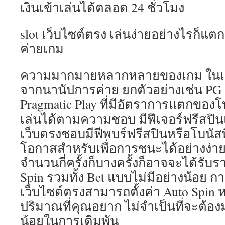
เงินเข้าเล่นได้ตลอด 24 ชั่วโมง
slot เว็บไซต์ตรง เล่นง่ายอย่างไรก็แตก
ค่ายเกม
ความมากมายหลากหลายของเกม ในเว
จากนานัปการค่าย ยกตัวอย่างเช่น PG 
Pragmatic Play ที่มีอัตราการแตกของ
เล่นได้ตามความชอบ มีฟีเจอร์ฟรีสปิ
เว็บตรงชอบมีฟีพบร์ฟรีสปินหรือโบนัสพิ
โอกาสสำหรับเพื่อการชนะได้อย่างง่าย
จำนวนกี่ครั้งก็บางครั้งก็อาจจะได้รับ
Spin รวมทั้ง Bet แบบไม่มีอย่างน้อย 
เว็บไซต์ตรงสามารถตั้งค่า Auto Spin 
ปริมาณที่คุณอยาก ไม่จำเป็นที่จะต้องม
น้อยในการเดิมพัน