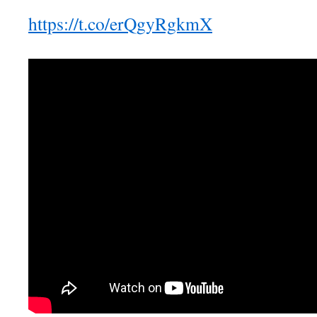
https://t.co/erQgyRgkmX