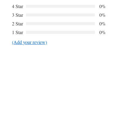
4 Star
0%
3 Star
0%
2 Star
0%
1 Star
0%
(Add your review)