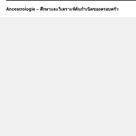
Ancestrologie – ศึกษาและวิเคราะห์ต้นกำเนิดของครอบครัว