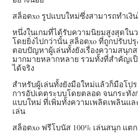
สล็อตxo รูปแบบใหม่ซึ่งสามารถทำเงิน
หนึ่งในเกมที่ได้รับความนิยมสูงสุดใ
โดยยิ่งไปกว่านั้น สล็อตxo ที่ถูกปรับ
ตอบปัญหาผู้เล่นทั้งยังเรื่องความสนุก
มากมายหลากหลาย รวมทั้งที่สำคัญเ
ได้จริง
สำหรับผู้เล่นทั้งยังมือใหม่แล้วก็มือโ
การอัปเดตระบบโดยตลอด จนกระทั่งกล
แบบใหม่ ที่เพิ่มทั้งความเพลิดเพลินและ
เล่น
สล็อตxo ฟรีโบนัส 100% เล่นสนุก แตกง