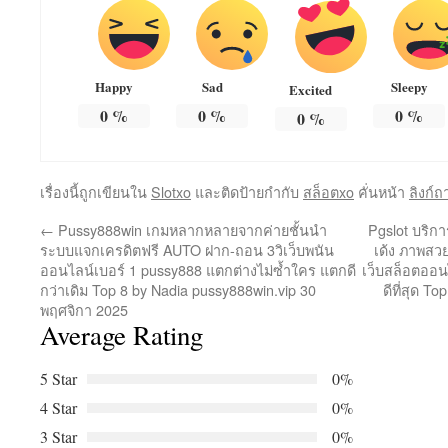
Happy
Sad
Sleepy
Excited
0
%
0
%
0
%
0
%
เรื่องนี้ถูกเขียนใน
Slotxo
และติดป้ายกำกับ
สล็อตxo
คั่นหน้า
ลิงก์ถ
←
Pussy888win เกมหลากหลายจากค่ายชั้นนำ
Pgslot บริก
ระบบแจกเครดิตฟรี AUTO ฝาก-ถอน 3วิเว็บพนัน
เด้ง ภาพสว
ออนไลน์เบอร์ 1 pussy888 แตกต่างไม่ซ้ำใคร แตกดี
เว็บสล็อตออน
กว่าเดิม Top 8 by Nadia pussy888win.vip 30
ดีที่สุด T
พฤศจิกา 2025
Average Rating
5 Star
0%
4 Star
0%
3 Star
0%