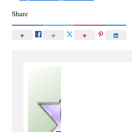
Share