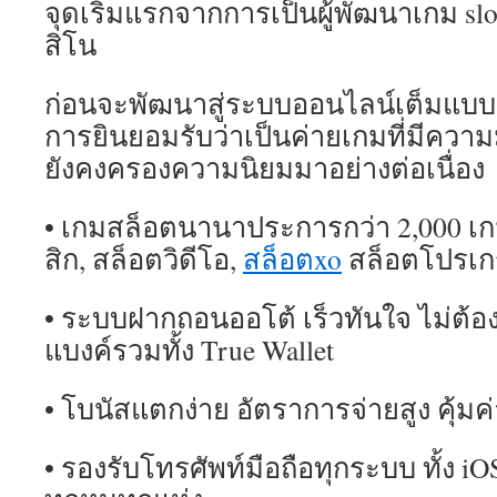
จุดเริ่มแรกจากการเป็นผู้พัฒนาเกม s
สิโน
ก่อนจะพัฒนาสู่ระบบออนไลน์เต็มแบบอย
การยินยอมรับว่าเป็นค่ายเกมที่มีความ
ยังคงครองความนิยมมาอย่างต่อเนื่อง
• เกมสล็อตนานาประการกว่า 2,000 เกม
สิก, สล็อตวิดีโอ,
สล็อตxo
สล็อตโปรเก
• ระบบฝากถอนออโต้ เร็วทันใจ ไม่ต้อง
แบงค์รวมทั้ง True Wallet
• โบนัสแตกง่าย อัตราการจ่ายสูง คุ้ม
• รองรับโทรศัพท์มือถือทุกระบบ ทั้ง iO