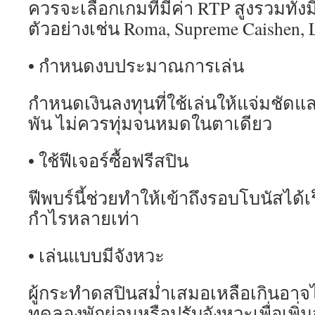
ควรจะเลือกเกมที่มีค่า RTP สูงรวมทั้งมี
ตัวอย่างเช่น Roma, Supreme Caishen, 
• กำหนดงบประมาณการเล่น
กำหนดเงินลงทุนที่ใช้เล่นให้แจ่มชัด
พัน ไม่ควรทุ่มจนหมดในตาเดียว
• ใช้ฟีเจอร์ซื้อฟรีสปิน
ฟีพบร์นี้ช่วยทำให้เข้าถึงรอบโบนัสได้เร
กำไรหลายเท่า
• เล่นแบบมีจังหวะ
ผู้กระทำดสปินสม่ำเสมอเหลือเกินอาจ
ทดลองพักผ่อนหรือปรับจังหวะเพื่อเพิ่