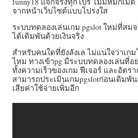
funny18 แจกจริงทุกโปร ไม่มีหมกเม็ด ต
จากหน้าเว็บไซต์แบบโปร่งใส
ระบบทดลองเล่นเกม pgslot ใหม่ที่สมจริ
ได้เดิมพันด้วยเงินจริง
สำหรับคนใดที่ยังลังเล ไม่แน่ใจว่าเ
ไหม ทางเข้าpg มีระบบทดลองเล่นที่อย่า
ทั้งความเร็วของเกม ฟีเจอร์ และอัตราก
สามารถประเมินเกมpgslotก่อนเดิมพันจร
เสียค่าใช้จ่ายเพิ่มอีก