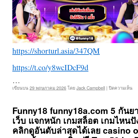
https://shorturl.asia/347QM
https://t.co/y8wcIDcF9d
…
บน
เขียนบน
29 พฤษภาคม 2026
โดย
Jack Campbell
|
ปิดความเห็น
เว็
แม่
fu
Funny18 funny18a.com 5 กันยา
เว็
เว็บ แจกหนัก เกมสล็อต เกมไหนปัง
ตร
สล
คลิกดูอันดับล่าสุดได้เลย casino o
เว็
ตร