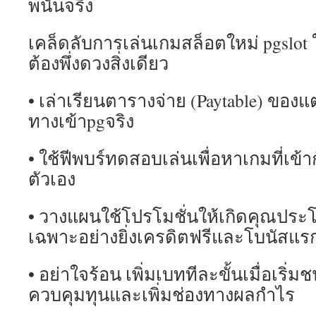
พนันจริง
เคล็ดลับการเล่นเกมสล็อตใหม่ pgslot 
ต้องพึ่งดวงสิ่งเดียว
• เล่าเรียนตารางจ่าย (Paytable) ของแต
ทางเข้าpgจริง
• ใช้ฟีพบร์ทดสอบเล่นเพื่อหาเกมที่เข
ตัวเอง
• วางแผนใช้โปรโมชั่นให้เกิดคุณประโ
เฉพาะอย่างยิ่งเครดิตฟรีและโบนัสแรก
• อย่าใจร้อน เพิ่มเบททีละขั้นเมื่อเริ
ควบคุมทุนและเพิ่มช่องทางผลกำไร