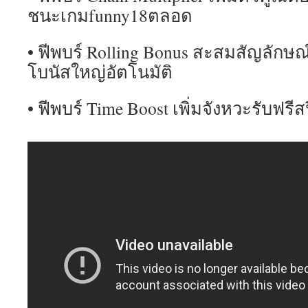
ชนะเกมfunny18ตลอด
• ฟีพบร์ Rolling Bonus สะสมสัญลักษณ์พ
โบนัสใหญ่อัตโนมัติ
• ฟีพบร์ Time Boost เพิ่มจังหวะรับฟร