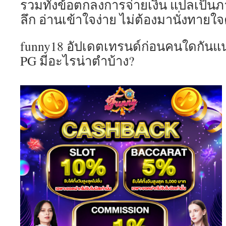
รวมทั้งข้อตกลงการจ่ายเงิน แปลเป็นภ
ลึก อ่านเข้าใจง่าย ไม่ต้องมานั่งทา
funny18 อัปเดตเทรนด์ก่อนคนใดกันแน่
PG มีอะไรน่าตำบ้าง?