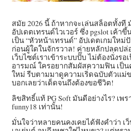
สมัย 2026 นี้ ถ้าหากจะเล่นสล็อตทั้งที
อัปเดตเทรนด์ไวเวอร์ ซึ่ง pgslot เค้าขึ
เป็น “หัวหน้าเทรนด์” อัปเดตเกมใหม่ป
ก่อนผู้ใดในจักรวาล! ค่ายหลักปลดปล่
เว็บไซต์เราเข้าระบบปั๊บ ไม่ต้องนั่งรอเ
อารมณ์ ใครอยากสัมผัสความฟิน เป็นค
ใหม่ รีบตามมาดูความเริ่ดฉบับตัวแม่ขอ
บอกเลยว่าเด็ดจนถึงต้องขอชีวิต!
ลิขสิทธิ์แท้ PG Soft มันดีอย่างไร? เ
funny18 เท่านั้น!
มั่นใจว่าหลายคนคงเคยได้ฟังคำว่า เว็บ
เอเย่นต์ จนถึงหูชาใช่ไหมขา? แต่ทร