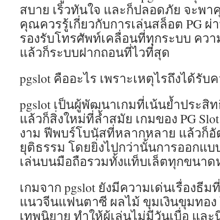
สบาย เร็วทันใจ และก็ปลอดภัย จะพาคุณไป
คุณควรรู้เกี่ยวกับการเล่นสล็อต PG ผ
รองรับโทรศัพท์เคลื่อนที่ทุกระบบ ค
แล้วก็ระบบฝากถอนที่ไวที่สุด
pgslot คืออะไร เพราะเหตุไรถึงได้รับ
pgslot เป็นผู้พัฒนาเกมที่เน้นย้ำประส
แล้วก็สิ่งใหม่ที่ล้ำสมัย เกมของ PG Slot 
งาม ฟีพบร์โบนัสที่หลากหลาย แล้วก็อั
ยุติธรรม โดยยิ่งไปกว่านั้นการออกแ
เล่นบนมือถือรวมทั้งแท็บเล็ตทุกขนาด
เกมจาก pgslot ยังมีความเด่นเรื่องธีมท
แนวจีนแฟนตาซี ผลไม้ ขุมเงินขุมทอง 
เทพนิยาย ทำให้ผู้เล่นไม่มีวันเบื่อ และน