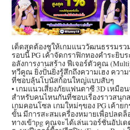
เด็ดสุดต้องชูให้เกมแนววัฒนธรรมรวมทั
รอบนี้ PG เค้าจัดกราฟิกทองคำระยิบระ
อลังการงานสร้าง ฟีเจอร์ตัวคูณ (Multi
ทวีคูณ ยิ่งปั่นยิ่งรู้สึกถึงความเฮง ค
ที่ชอบลุ้นโบนัสก้อนใหญ่แบบสับๆ
• เกมแนวเสี่ยงภัยแฟนตาซี 3D เหมือน
สำหรับคนไหนกันที่ชอบเรื่องราวสนุก
เกมคอนโซล เกมใหม่ๆของ PG เค้ายกระ
ขั้น มีการสะสมเครื่องหมายเพื่อปลดล็
ทางเข้าpg คุณจะได้เล่นเวอร์ชั่นอัปเดตป