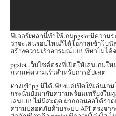
ฟีเจอร์เหล่านี้ทำให้เกมpgslotมีความ
ว่าจะเล่นรอบไหนก็ได้โอกาสเข้าโบนั
สร้างความเร้าอารมณ์แบบที่หาไม่ได้
pgslot เว็บไซต์ตรงที่เปิดให้เล่นเกมใหม่
กว่าแค่ความเร็วสำหรับการอัปเดต
ทางเข้าpg มิได้เพียงแค่เปิดให้เล่นเกมใ
กระนั้นยังมากับความพร้อมเพรียงในทุ
เล่นแบบไม่มีสะดุด ฝากถอนออโต้รวดเร
ความปลอดภัยด้วยระบบ API ตรงจากค่า
สำคัญที่สุดคือ pgslot มีความโล่งใส ไม