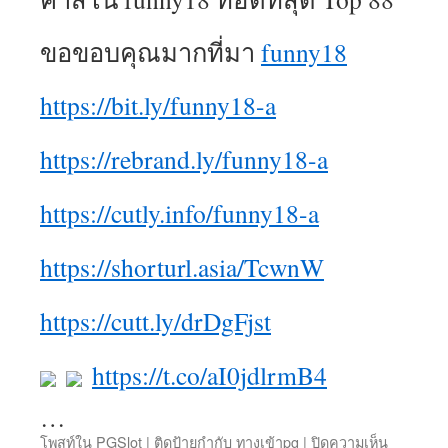
ขอขอบคุณมากที่มา
funny18
https://bit.ly/funny18-a
https://rebrand.ly/funny18-a
https://cutly.info/funny18-a
https://shorturl.asia/TcwnW
https://cutt.ly/drDgFjst
https://t.co/aI0jdlrmB4
…
บน
โพสท์ใน
PGSlot
|
ติดป้ายกำกับ
ทางเข้าpg
|
ปิดความเห็น