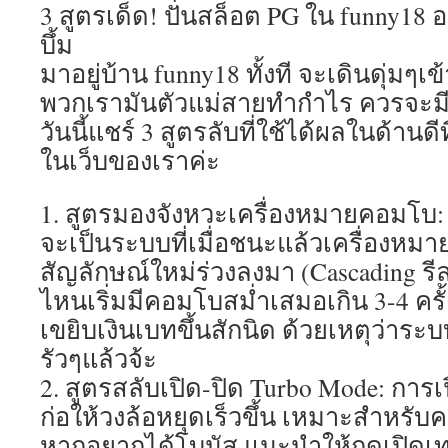
3 สูตรเด็ด! ปั่นสล็อต PG ใน funny18
บึ้ม
มาอยู่บ้าน funny18 ทั้งที จะเดินดุ่มๆเข้
พวกเรามันตัวแม่สายทำกำไร ควรจะมี
วันนี้แชร์ 3 สูตรลับที่ใช้ได้ผลในด้านดี
ในเว็บของเราค่ะ
1. สูตรมองจังหวะเครื่องหมายคอมโบ
จะเป็นระบบที่เมื่อชนะแล้วเครื่องห
สัญลักษณ์ใหม่ร่วงลงมา (Cascading รีล
ไหนเริ่มมีคอมโบสม่ำเสมอเกิน 3-4 ครั
เขยิบเงินเบทขึ้นสักนิด ด้วยเหตุว่าระ
รัวๆแล้วจ้ะ
2. สูตรสลับเปิด-ปิด Turbo Mode: กา
ก่อให้วงล้อหยุดเร็วขึ้น เหมาะสำหรับ
หากอยากได้โบนัส แนะนำให้กดเปิดเทอ