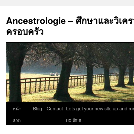
Ancestrologie – ศึกษาและวิเคร
ครอบครัว
ข้าม
หน้า
Blog
Contact
Lets get your new site up and ru
ไป
แรก
no time!
ยัง