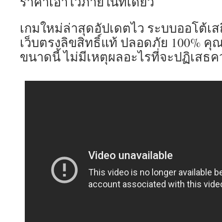
ราคาเอาไว้ภายในที่เดียว
เกมใหม่ล่าสุดอัปเดตไว ระบบออโต้เสถ
เว็บตรงลิขสิทธิ์แท้ ปลอดภัย 100% 
ขนาดนี้ ไม่มีเหตุผลอะไรที่จะปฏิเสธค