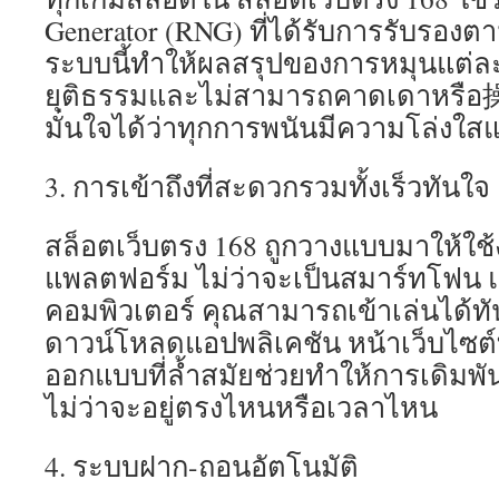
Generator (RNG) ที่ได้รับการรับรอ
ระบบนี้ทำให้ผลสรุปของการหมุนแต่ละค
ยุติธรรมและไม่สามารถคาดเดาหรือ操控ไ
มั่นใจได้ว่าทุกการพนันมีความโล่งใสแ
3. การเข้าถึงที่สะดวกรวมทั้งเร็วทันใจ
สล็อตเว็บตรง 168 ถูกวางแบบมาให้ใช
แพลตฟอร์ม ไม่ว่าจะเป็นสมาร์ทโฟน แ
คอมพิวเตอร์ คุณสามารถเข้าเล่นได้ทั
ดาวน์โหลดแอปพลิเคชัน หน้าเว็บไซต์ท
ออกแบบที่ล้ำสมัยช่วยทำให้การเดิมพั
ไม่ว่าจะอยู่ตรงไหนหรือเวลาไหน
4. ระบบฝาก-ถอนอัตโนมัติ