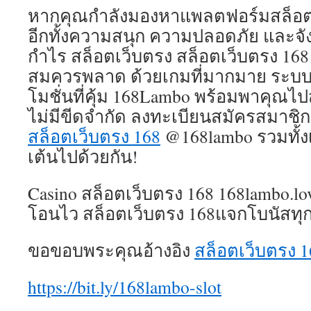
หากคุณกำลังมองหาแพลตฟอร์มสล็อตอ
อีกทั้งความสนุก ความปลอดภัย และจ
กำไร สล็อตเว็บตรง สล็อตเว็บตรง 168
สมควรพลาด ด้วยเกมที่มากมาย ระบบที
โมชั่นที่คุ้ม 168Lambo พร้อมพาคุณไป
ไม่มีขีดจำกัด ลงทะเบียนสมัครสมาชิกว
สล็อตเว็บตรง 168
@168lambo รวมทั้งเ
เต้นไปด้วยกัน!
Casino สล็อตเว็บตรง 168 168lambo.lo
โอนไว สล็อตเว็บตรง 168แจกโบนัสทุกซ
ขอขอบพระคุณอ้างอิง
สล็อตเว็บตรง 1
https://bit.ly/168lambo-slot