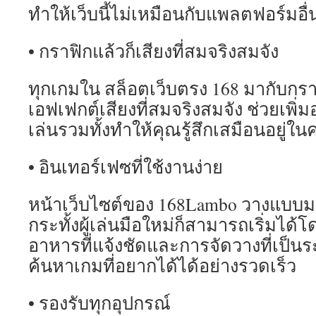
ทำให้เว็บนี้ไม่เหมือนกับแพลตฟอร์มอื่น
• กราฟิกแล้วก็เสียงที่สมจริงสมจัง
ทุกเกมใน สล็อตเว็บตรง 168 มากับกรา
เอฟเฟกต์เสียงที่สมจริงสมจัง ช่วยเพ
เล่นรวมทั้งทำให้คุณรู้สึกเสมือนอยู่ใ
• อินเทอร์เฟซที่ใช้งานง่าย
หน้าเว็บไซต์ของ 168Lambo วางแบบมา
กระทั้งผู้เล่นมือใหม่ก็สามารถเริ่มได้
อาหารที่แจ้งชัดและการจัดวางที่เป็น
ค้นหาเกมที่อยากได้ได้อย่างรวดเร็ว
• รองรับทุกอุปกรณ์