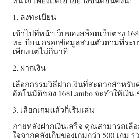
ทันใจ เพียงแต่เอาอย่างขั้นตอนดังนี้:
1. ลงทะเบียน
เข้าไปที่หน้าเว็บของสล็อตเว็บตรง 168 แ
ทะเบียน กรอกข้อมูลส่วนตัวตามที่ระบ
เพียงแต่ไม่กี่นาที
2. ฝากเงิน
เลือกกรรมวิธีฝากเงินที่สะดวกสำหรั
อัตโนมัติของ 168Lambo จะทำให้เงินเ
3. เลือกเกมแล้วก็เริ่มเล่น
ภายหลังฝากเงินเสร็จ คุณสามารถเลือ
ใจจากคลังเก็บของเกมกว่า 500 เกม รวม