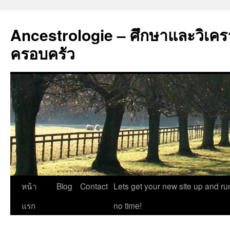
Ancestrologie – ศึกษาและวิเคร
ครอบครัว
ข้าม
หน้า
Blog
Contact
Lets get your new site up and ru
ไป
แรก
no time!
ยัง