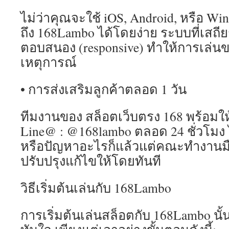
ไม่ว่าคุณจะใช้ iOS, Android, หรือ W
ถึง 168Lambo ได้โดยง่าย ระบบที่เสถ
ตอบสนอง (responsive) ทำให้การเล่น
เหตุการณ์
• การส่งเสริมลูกค้าตลอด 1 วัน
ทีมงานของ สล็อตเว็บตรง 168 พร้อมให
Line@ : @168lambo ตลอด 24 ชั่วโมง 
หรือปัญหาอะไรก็แล้วแต่คณะทำงานม
ปรับปรุงแก้ไขให้โดยทันที
วิธีเริ่มต้นเล่นกับ 168Lambo
การเริ่มต้นเล่นสล็อตกับ 168Lambo นั