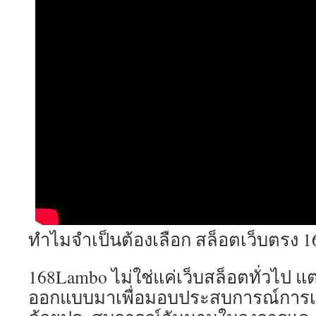
ทำไมจำเป็นต้องเลือก สล็อตเว็บตรง 1
168Lambo ไม่ใช่แค่เว็บสล็อตทั่วไป แ
ออกแบบมาเพื่อมอบประสบการณ์การเดิ